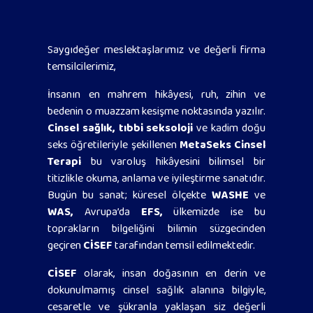
Saygıdeğer meslektaşlarımız ve değerli firma
temsilcilerimiz,
İnsanın en mahrem hikâyesi, ruh, zihin ve
bedenin o muazzam kesişme noktasında yazılır.
Cinsel sağlık, tıbbi seksoloji
ve kadim doğu
seks öğretileriyle şekillenen
MetaSeks Cinsel
Terapi
bu varoluş hikâyesini bilimsel bir
titizlikle okuma, anlama ve iyileştirme sanatıdır.
Bugün bu sanat; küresel ölçekte
WASHE
ve
WAS,
Avrupa’da
EFS,
ülkemizde ise bu
toprakların bilgeliğini bilimin süzgecinden
geçiren
CİSEF
tarafından temsil edilmektedir.
CİSEF
olarak, insan doğasının en derin ve
dokunulmamış cinsel sağlık alanına bilgiyle,
cesaretle ve şükranla yaklaşan siz değerli