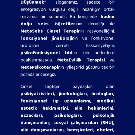
Düşünmek”
sloganımız, sadece bir
entegrasyon vurgusu değil, insanlığın ortak
mirasına bir selamdır. Bu kongrede;
kadim
doğu seks öğretileri
nin derinliği ile
MetaSeks Cinsel Terapi
nin rasyonelliğini,
fonksiyonel jinekoloji
nin ve fonksiyonel
ürolojinin cerrahi hassasiyetiyle,
psikofonksiyonel tıb
bın kök nedenlere
odaklanmasıyla,
MetaEvlilik Terapisi
ve
MetaPsikoterapi
nin iyileştirici gücünü tek bir
potada eriteceğiz.
Cinsel sağlığın paydaşları olan
psikiyatristleri, jinekologları, ürologları,
fonksiyonel tıp uzmanlarını, medikal
estetik hekimlerini, aile hekimlerini,
eczacıları, psikologları, psikolojik
danışmanları, sosyal çalışmacıları (SHU),
aile danışmanlarını, hemşireleri, ebeleri,