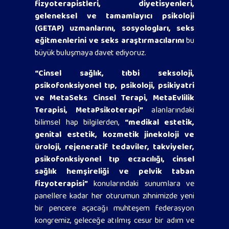
fizyoterapistleri, diyetisyenleri,
geleneksel ve tamamlayıcı psikoloji
(GETAP) uzmanlarını, sosyologları, seks
eğitmenlerini ve seks araştırmacılarını
bu
büyük buluşmaya davet ediyoruz.
“Cinsel sağlık, tıbbi seksoloji,
psikofonksiyonel tıp, psikoloji, psikiyatri
ve MetaSeks Cinsel Terapi, MetaEvlilik
Terapisi, MetaPsikoterapi”
alanlarındaki
bilimsel hap bilgilerden,
“medikal estetik,
genital estetik, kozmetik jinekoloji ve
üroloji, rejeneratif tedaviler, takviyeler,
psikofonksiyonel tıp eczacılığı, cinsel
sağlık hemşireliği ve pelvik taban
fizyoterapisi”
konularındaki sunumlara ve
panellere kadar her oturumun zihnimizde yeni
bir pencere açacağı muhteşem federasyon
kongremiz, geleceğe atılmış cesur bir adım ve