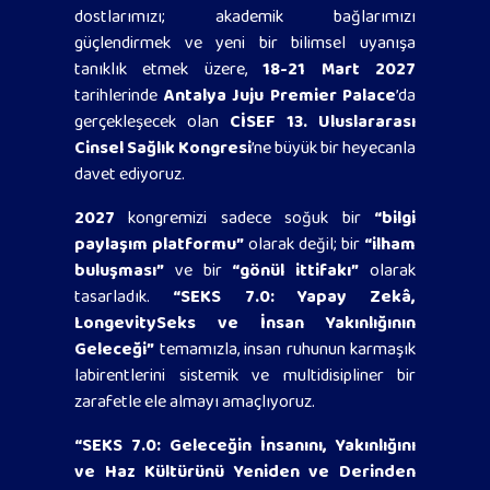
dostlarımızı; akademik bağlarımızı
güçlendirmek ve yeni bir bilimsel uyanışa
tanıklık etmek üzere,
18-21 Mart 2027
tarihlerinde
Antalya Juju Premier Palace
’da
gerçekleşecek olan
CİSEF 13. Uluslararası
Cinsel Sağlık Kongresi
’ne büyük bir heyecanla
davet ediyoruz.
2027
kongremizi sadece soğuk bir
“bilgi
paylaşım platformu”
olarak değil; bir
“ilham
buluşması”
ve bir
“gönül ittifakı”
olarak
tasarladık.
“SEKS 7.0: Yapay Zekâ,
LongevitySeks ve İnsan Yakınlığının
Geleceği”
temamızla, insan ruhunun karmaşık
labirentlerini sistemik ve multidisipliner bir
zarafetle ele almayı amaçlıyoruz.
“SEKS 7.0: Geleceğin İnsanını, Yakınlığını
ve Haz Kültürünü Yeniden ve Derinden